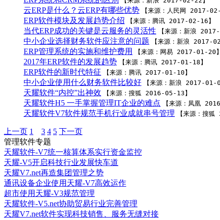
【来源：新浪 2017-02-22】
云ERP是什么？云ERP有哪些优势
【来源：人民网 2017-02
ERP软件模块及发展趋势介绍
【来源：腾讯 2017-02-16】
当代ERP成功的关键是云服务的灵活性
【来源：新浪 2017-
中小企业选择财务软件应注意的问题
【来源：新浪 2017-02
ERP管理系统的实施和维护费用
【来源：网易 2017-01-20
2017年ERP软件的发展趋势
【来源：腾讯 2017-01-18】
ERP软件的新时代特征
【来源：腾讯 2017-01-10】
中小企业使用什么财务软件比较好
【来源：新浪 2017-01-
天耀软件“内控”出神效
【来源：搜狐 2016-05-13】
天耀软件H5 一手掌握管理IT企业的难点
【来源：凤凰 2016
天耀软件V7软件规范手机行业成就串号管理
【来源：搜狐 2
上一页
1
2
3
4
5
下一页
管理软件专题
天耀软件-V7统一核算体系实行资金监控
天耀-V5开启科技行业发展快车道
天耀V7.net再造集团管理之势
通讯设备企业使用天耀-V7高效运作
超市使用天耀-V3规范管理
天耀软件-V5.net协助贸易行业完善管理
天耀V7.net软件实现科技销售、服务无缝对接