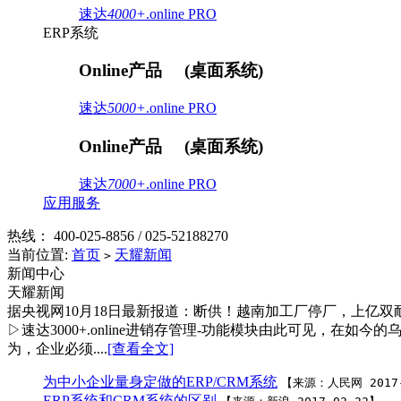
速达
4000+
.online
PRO
ERP系统
Online产品
(桌面系统)
速达
5000+
.online
PRO
Online产品
(桌面系统)
速达
7000+
.online
PRO
应用服务
热线：
400-025-8856 / 025-52188270
当前位置:
首页
天耀新闻
>
新闻中心
天耀新闻
据央视网10月18日最新报道：断供！越南加工厂停厂，上亿双耐
▷速达3000+.online进销存管理-功能模块由此可见，
为，企业必须....
[查看全文]
为中小企业量身定做的ERP/CRM系统
【来源：人民网 2017-
ERP系统和CRM系统的区别