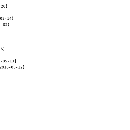
-20】
02-14】
-05】
】
06】
-05-13】
016-05-12】